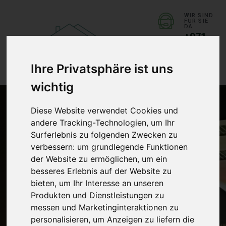
WIR SIND
FÜR SIE
DA
+971
558
826
476
Ihre Privatsphäre ist uns
wichtig
Diese Website verwendet Cookies und
andere Tracking-Technologien, um Ihr
Surferlebnis zu folgenden Zwecken zu
Startseite
/
Blog
verbessern:
um grundlegende Funktionen
der Website zu ermöglichen
,
um ein
Blog
besseres Erlebnis auf der Website zu
bieten
,
um Ihr Interesse an unseren
Produkten und Dienstleistungen zu
messen und Marketinginteraktionen zu
personalisieren
,
um Anzeigen zu liefern die