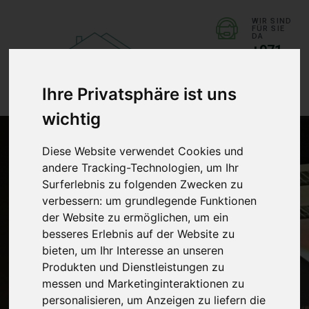
WIR SIND
FÜR SIE
DA
+971
558
826
476
Ihre Privatsphäre ist uns
wichtig
Diese Website verwendet Cookies und
andere Tracking-Technologien, um Ihr
Surferlebnis zu folgenden Zwecken zu
Startseite
/
Blog
verbessern:
um grundlegende Funktionen
der Website zu ermöglichen
,
um ein
Blog
besseres Erlebnis auf der Website zu
bieten
,
um Ihr Interesse an unseren
Produkten und Dienstleistungen zu
messen und Marketinginteraktionen zu
personalisieren
,
um Anzeigen zu liefern die