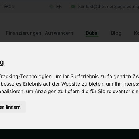
FAQs
EN
kontakt@the-mortgage-boutiq
Finanzierungen | Auswandern
Dubai
Blog
Ko
ig
racking-Technologien, um Ihr Surferlebnis zu folgenden Z
 besseres Erlebnis auf der Website zu bieten
,
um Ihr Intere
nalisieren
,
um Anzeigen zu liefern die für Sie relevanter si
rtiggestellt
gen ändern