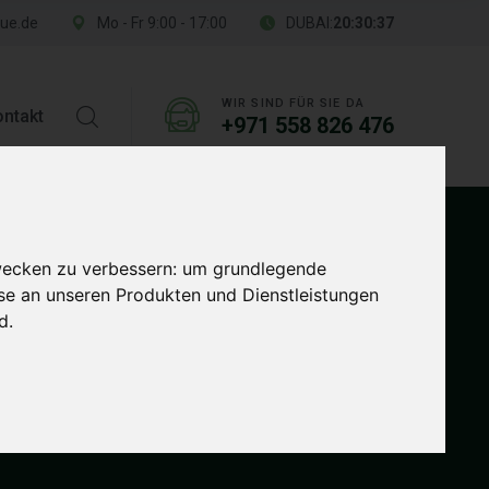
ue.de
Mo - Fr 9:00 - 17:00
DUBAI:
20:30:38
WIR SIND FÜR SIE DA
ntakt
+971 558 826 476
wecken zu verbessern:
um grundlegende
sse an unseren Produkten und Dienstleistungen
nd
.