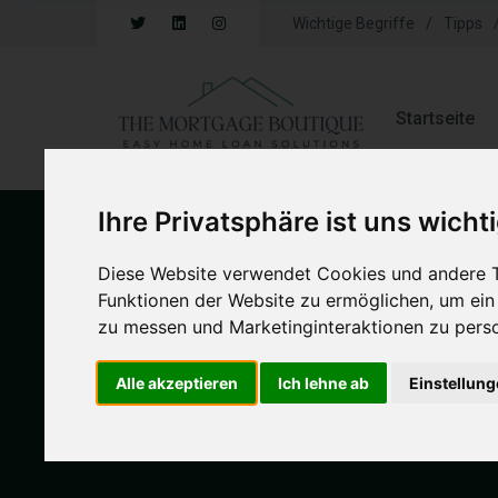
Wichtige Begriffe
Tipps
Startseite
Ihre Privatsphäre ist uns wicht
Diese Website verwendet Cookies und andere T
Funktionen der Website zu ermöglichen
,
um ein
Startseite
/
Offplan Oder Fertiggestellt
zu messen und Marketinginteraktionen zu perso
Offplan oder fe
Alle akzeptieren
Ich lehne ab
Einstellun