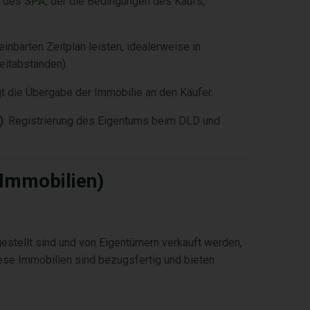
s des
SPA
, der die Bedingungen des Kaufs,
nbarten Zeitplan leisten, idealerweise in
Zeitabständen).
lgt die Übergabe der Immobilie an den Käufer.
)
: Registrierung des Eigentums beim DLD und
 Immobilien)
estellt sind und von Eigentümern verkauft werden,
ese Immobilien sind bezugsfertig und bieten