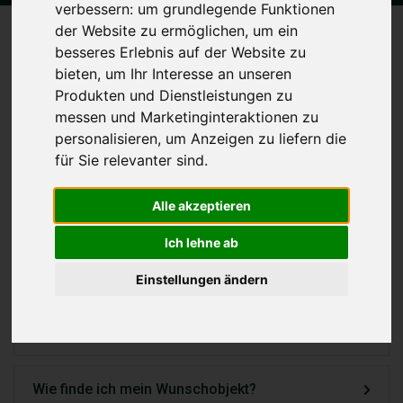
verbessern:
um grundlegende Funktionen
der Website zu ermöglichen
,
um ein
besseres Erlebnis auf der Website zu
bieten
,
um Ihr Interesse an unseren
Produkten und Dienstleistungen zu
Warum Dubai?
messen und Marketinginteraktionen zu
personalisieren
,
um Anzeigen zu liefern die
Immobilienmarkt in Dubai
für Sie relevanter sind
.
Alle akzeptieren
Staatliche Institutionen
Ich lehne ab
Eigentumsrechte in Dubai
Einstellungen ändern
Offplan oder fertiggestellt
Wie finde ich mein Wunschobjekt?