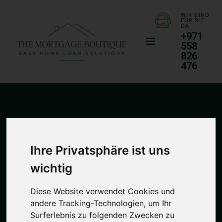
WIR SIND
FÜR SIE
DA
+971
558
826
476
Startseite
/
Warum Dubai?
Ihre Privatsphäre ist uns
Warum Dubai?
wichtig
Diese Website verwendet Cookies und
andere Tracking-Technologien, um Ihr
Surferlebnis zu folgenden Zwecken zu